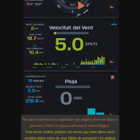
135°
225°
MITJANA 2026
Sur
183°
SE
180°
SO
S
VENT LLEUGER
Velocitat del Vent
2
BFT
MAX 13:43
5.0
18.7
KM/H
KM/H
RECORREGUT
10.4
KM
DARRERA PLUJA
15
Pluja
Hores
AQUEST MES
0
3.0
mm
mm
TOTAL 2026
215.8
mm
No baseu mai decisions importants que puguin provocar danys a
persones o béns en aquesta informació meteorològica.
TENDÈNCIA 24H
Fem servir cookies pròpies i de tercers que entre altres coses
-0.90
hPa
Baròmetre
recullen dades sobre els seus hàbits de navegació i fer anàlisis