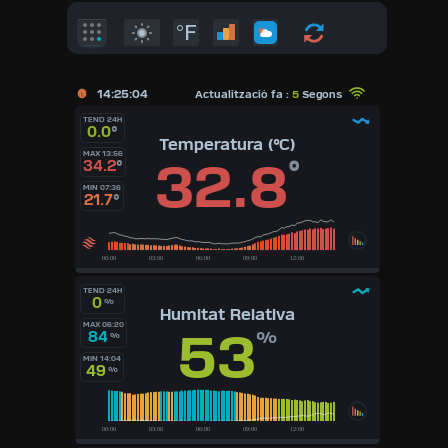
°F
14:25:04
Actualització fa :
5
Segons
TEND 24H
0.0
°
Temperatura (°C)
MAX 13:56
32.8
°
34.2
°
MIN 07:36
21.7
°
TEND 24H
0
%
Humitat Relativa
MAX 06:20
53
84
%
%
MIN 14:04
49
%