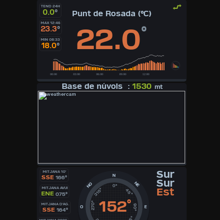
TEND 24H
0.0
°
Punt de Rosada (°C)
MAX 12:46
22.0
°
23.3
°
MIN 08:33
18.0
°
Base de núvols :
1530
mt
Sur
MITJANA 10'
N
SSE
166°
Sur
NE
NO
0°
MITJANA AVUI
Est
315°
45°
ENE
075°
152
°
270°
MITJANA D’AG.
90°
O
E
SSE
164°