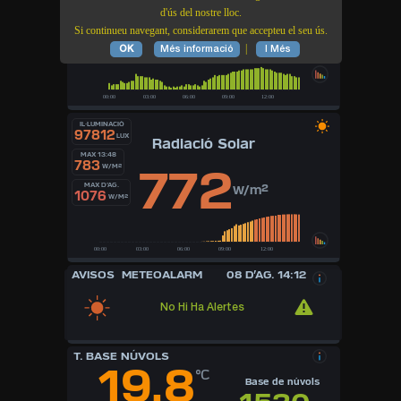
MAX 11:23
1018.5
d'ús del nostre lloc.
1017.6
hPa
Si continueu navegant, considerarem que accepteu el seu ús.
MIN 05:15
hPa
1016.7
hPa
|
OK
Més informació
I Més
IL·LUMINACIÓ
97812
LUX
Radiació Solar
MAX 13:48
783
772
W/M²
MAX D’AG.
W/m²
1076
W/M²
AVISOS METEOALARM
08 D’AG. 14:12
No Hi Ha Alertes
T. BASE NÚVOLS
19.8
°C
Base de núvols