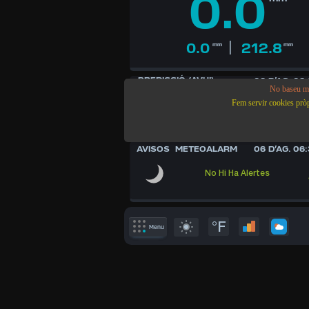
0.0
|
0.0
212.8
mm
mm
PREDICCIÓ (AVUI)
06 D’AG. 06:
No baseu ma
33
°C
Aquesta
Fem servir cookies pròpi
22
°
5
AVISOS METEOALARM
06 D’AG. 06:
No Hi Ha Alertes
/S
°F
Menu