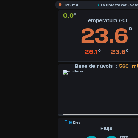
ENU
X
6:50:14
La Floresta.cat - Met
0.0
°
Temperatura (°C)
23.6
°
|
26.1
°
23.6
°
Base de núvols :
560 m
10
Dies
Pluja
mm