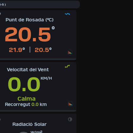
1-5 )
°
Punt de Rosada (°C)
20.5
°
|
21.9
°
20.5
°
Velocitat del Vent
0.0
KM/H
Calma
Recorregut
0.0
km
²
Radiació Solar
W/m²