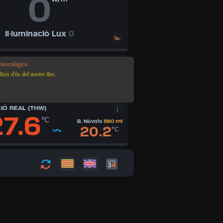
0
Il·luminació Lux
0
RÈMOLS PROPERS 03 D’AG. 08:49
teorològica.
3.7
sis d'ús del nostre lloc.
Pirineus
249
Mag
Km
IÓ REAL (THW)
27.6
°C
B. Núvols
560 mt
20.2
°C