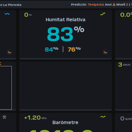
Predicció:
Tempesta
Avui
Nivell
2
( 
eo La Floresta
0
0.0
%
Humitat Relativa
83
%
|
84
%
76
%
t
3
KM/H
+1.20
0
hPa
W/M
Baròmetre