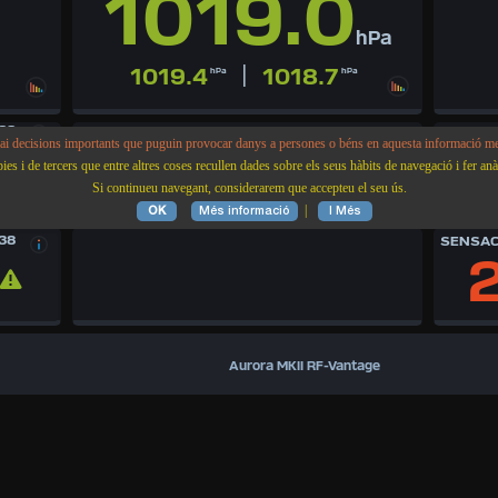
1019.0
hPa
|
1019.4
1018.7
hPa
hPa
38
LLAMPS WF 06 D’AG. 06:44
TERRAT
i decisions importants que puguin provocar danys a persones o béns en aquesta informació me
N/D
3 HORES
 nit
es i de tercers que entre altres coses recullen dades sobre els seus hàbits de navegació i fer anàli
Últim Llamp
C
Si continueu navegant, considerarem que accepteu el seu ús.
0
Hores
0
Minuts
|
OK
Més informació
I Més
38
SENSAC
Aurora MKII RF-Vantage