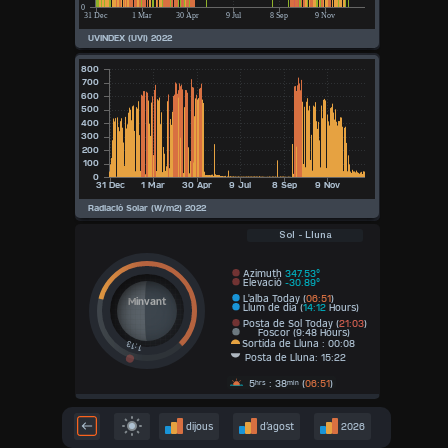
Sol - Lluna
Azimuth
347.53°
Elevació
-30.89°
L'alba Today (
06:51
)
Minvant
Llum de dia (
14:12
Hours)
Posta de Sol Today (
21:03
)
Foscor (9:48 Hours)
Sortida de Lluna : 00:08
Posta de Lluna: 15:22
5
: 38
(
06:51
)
hrs
min
dijous
d’agost
2026