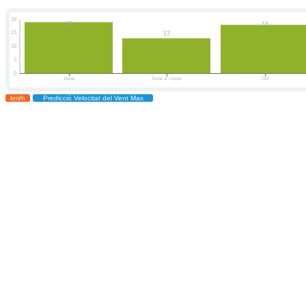
km/h
Predicció Velocitat del Vent Max